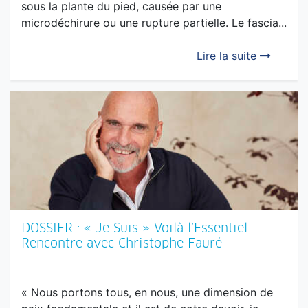
SANTÉ GLOBALE : La Fasciite plantaire -
Vue et soignée autrement
«
La fasciite plantaire, ou aponévrosite plantaire,
est une inflammation du fascia plantaire, situé
sous la plante du pied, causée par une
microdéchirure ou une rupture partielle
. Le fascia...
Lire la suite