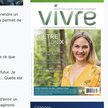
prendre un
us permet de
e ce que
futur. Je
t… Quelle est
d’avoir un
maginons
Citations