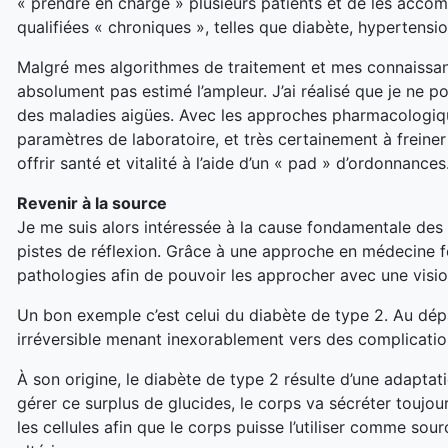
« prendre en charge » plusieurs patients et de les accomp
qualifiées « chroniques », telles que diabète, hypertens
Malgré mes algorithmes de traitement et mes connaissance
absolument pas estimé l’ampleur. J’ai réalisé que je ne 
des maladies aigües. Avec les approches pharmacologiques
paramètres de laboratoire, et très certainement à freiner 
offrir santé et vitalité à l’aide d’un « pad » d’ordonnances
Revenir à la source
Je me suis alors intéressée à la cause fondamentale des ma
pistes de réflexion. Grâce à une approche en médecine fonc
pathologies afin de pouvoir les approcher avec une visio
Un bon exemple c’est celui du diabète de type 2. Au dépa
irréversible menant inexorablement vers des complicatio
À son origine, le diabète de type 2 résulte d’une adapta
gérer ce surplus de glucides, le corps va sécréter toujou
les cellules afin que le corps puisse l’utiliser comme so