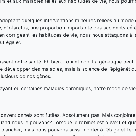
urs et aux maladies reliés aux habitudes de vie, nous pourri
 adoptant quelques interventions mineures reliées au mode 
e, d’infarctus, une proportion importante des accidents cé
en corrigeant les habitudes de vie, nous nous attaquons à 
ut égaler.
issent notre santé. Eh bien… oui et non! La génétique peut
de développer des maladies, mais la science de l’épigénéti
lusieurs de nos gènes.
ayant eu certaines maladies chroniques, notre mode de vie
conventionnels sont futiles. Absolument pas! Mais conjoint
quand nous le pouvons? Lorsque le robinet est ouvert et que
e plancher, mais nous pouvons aussi monter à l’étage et fer