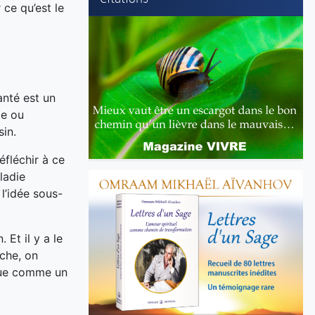
 ce qu’est le
anté est un
ie ou
sin.
éfléchir à ce
ladie
l’idée sous-
 Et il y a le
che, on
 vue comme un