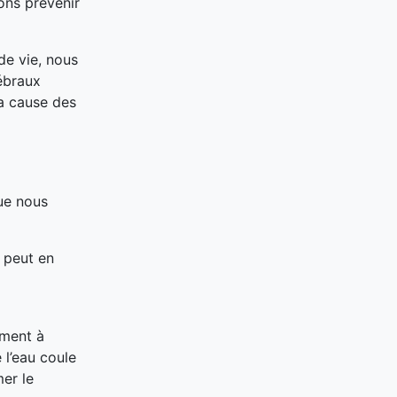
ons prévenir
de vie, nous
rébraux
la cause des
que nous
 peut en
ement à
 l’eau coule
mer le