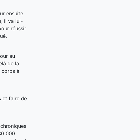
ur ensuite
il va lui-
pour réussir
ué.
jour au
elà de la
e corps à
 et faire de
 chroniques
 30 000