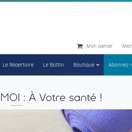
Mon panier
Mon
Le Répertoire
Le Bottin
Boutique
Abonnez-
OI : À Votre santé !