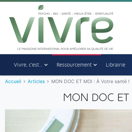
Aller au menu principal
Aller au contenu principal
Vivre, c'est...
Ressourcement
Librairie
Accueil
Articles
MON DOC ET MOI : À Votre santé !
MON DOC ET M