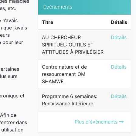
 des maladies
Évènements
s, etc.
 n’avais
Titre
Détails
 que j’avais
leurs
AU CHERCH
AU CHERCHEUR
Détails
e pour leur
SPIRITUEL: OUTILS ET
ATTITUDES À PRIVILÉGIER
Centre na
Centre nature et de
Détails
certaines
ressourcement OM
lusieurs
SHAMWE
hronique et
Programme 
Programme 6 semaines:
Détails
Renaissance Intérieure
 Afin de
Plus d'évènements
’entrer dans
utilisation