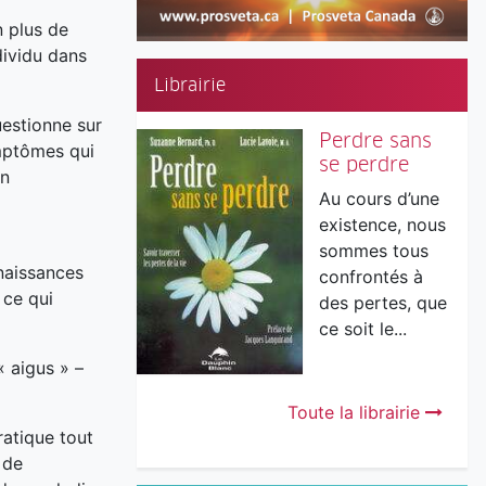
n plus de
dividu dans
Librairie
uestionne sur
Perdre sans
ymptômes qui
se perdre
on
Au cours d’une
existence, nous
sommes tous
naissances
confrontés à
 ce qui
des pertes, que
ce soit le...
« aigus » –
Toute la librairie
ratique tout
 de