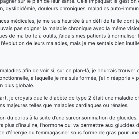
agner sur le plan de leur santé. Cela impliquait la gestion
ion, dyslipidémie, douleurs chroniques, maladies auto-immune
s médicales, je me suis heurtée à un défi de taille dont je
pouvais pas soigner la maladie chronique avec la même vision
 de ma boite à outils, j’aidais mes patients à normaliser 
l’évolution de leurs maladies, mais je me sentais bien inutil
.
ladies afin de voir si, sur ce plan-là, je pourrais trouver 
tionnelle, à laquelle je me suis formée, j’ai « réappris » p
n plus globale.
rt, je croyais que le diabète de type 2 était une maladie c
ns majeures telles que maladies cardiaques ou rénales.
tion du corps à la suite d’une surconsommation de glucides.
rs plus d’insuline, l’hormone qui va permettre aux glucides d
urce d’énergie ou l’emmagasiner sous forme de gras pour une 