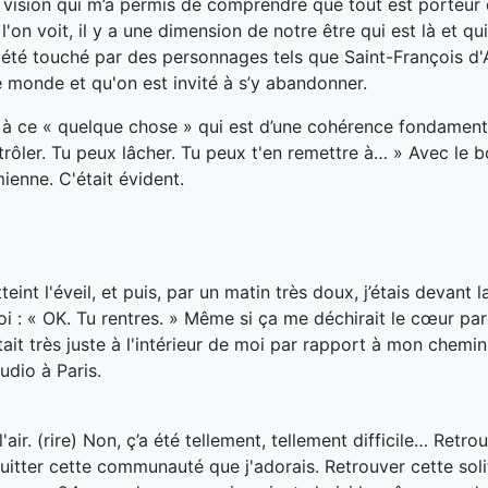
 vision qui m’a permis de comprendre que tout est porteur 
on voit, il y a une dimension de notre être qui est là et qui
s été touché par des personnages tels que Saint-François d'A
 le monde et qu'on est invité à s’y abandonner.
n à ce « quelque chose
» qui est d’une cohérence fondament
ntrôler. Tu peux lâcher. Tu peux t'en remettre à… » Avec le
ienne. C'était évident.
int l'éveil, et puis, par un matin très doux, j’étais devant 
oi
: « OK. Tu rentres. » Même si ça me déchirait le cœur pa
tait très juste à l'intérieur de moi par rapport à mon chemin 
udio à Paris.
'air. (rire) Non, ç’a été tellement
,
tellement difficile… Retro
. Quitter cette communauté que j'adorais. Retrouver cette sol