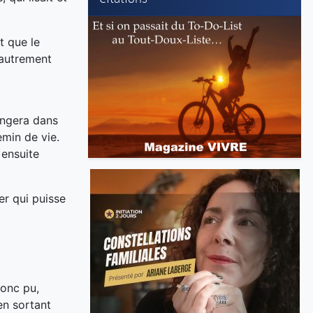
t que le
 autrement
longera dans
min de vie.
 ensuite
er qui puisse
donc pu,
en sortant