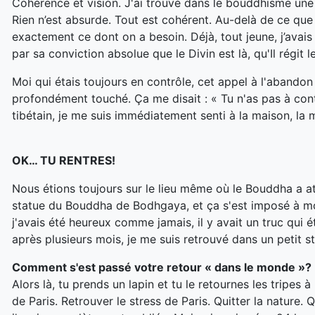
Cohérence et vision. J'ai trouvé dans le bouddhisme une
Rien n’est absurde. Tout est cohérent. Au-delà de ce que l'
exactement ce dont on a besoin. Déjà, tout jeune, j’avai
par sa conviction absolue que le Divin est là, qu'Il régit
Moi qui étais toujours en contrôle, cet appel à l'abando
profondément touché
.
Ça me disait
: « Tu n'as pas à co
tibétain, je me suis immédiatement senti à la maison, la m
OK… TU RENTRES!
Nous étions toujours sur le lieu même où le Bouddha a atte
statue du Bouddha de Bodhgaya, et ça s'est imposé à m
j'avais été heureux comme jamais, il y avait un truc qui é
après plusieurs mois, je me suis retrouvé dans un petit st
Comment s'est passé votre retour « dans le monde
»?
Alors là, tu prends un lapin et tu le retournes les tripes à l
de Paris. Retrouver le stress de Paris. Quitter la nature