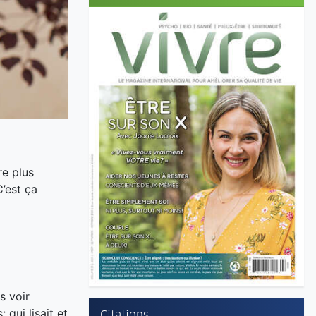
re plus
’est ça
s voir
 qui lisait et
Citations