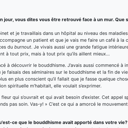
un jour, vous dites vous être retrouvé face à un mur. Que s’
binet et je travaillais dans un hôpital au niveau des maladies
accompagne un patient et que je vais me faire un café à la c
ces du
burnout
. Je vivais aussi une grande fatigue intérieur
 à tout prix, mais à tout prix qu’ils aillent mieux…
ncé à découvrir le bouddhisme. J’avais aussi commencé à in
e faisais des séminaires sur le bouddhisme et la fin de vie,
us en plus conscient qu’il fallait que je fasse quelque cho
on spirituelle m’habitait
,
elle voulait s’exprimer.
eur qui s’ouvrait et qui avait besoin d’exister. Cet appel s
 prends pas soin. Vas-y! » C’est ce qui a amorcé le mouvement
qu'est-ce que le bouddhisme avait apporté dans votre vie?