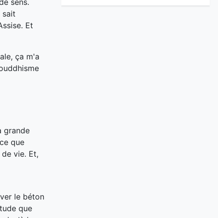
de sens.
 sait
ssise. Et
ale, ça m'a
 bouddhisme
la grande
rce que
de vie. Et,
uver le béton
itude que