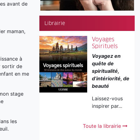
res avant de
Librairie
aider maman,
Voyages
Spirituels
Voyagez en
uissance à
quête de
 sortir de
spiritualité,
enfant en me
d’intériorité, de
beauté
 mon stage
Laissez-vous
me
inspirer par...
ans les
Toute la librairie
uil.