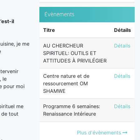
Évènements
est-il
Titre
Détails
uisine, je me
AU CHERCH
AU CHERCHEUR
Détails
e
SPIRITUEL: OUTILS ET
ATTITUDES À PRIVILÉGIER
tervenir
Centre na
Centre nature et de
Détails
 le
ressourcement OM
se pour moi
SHAMWE
Programme 
pirituel me
Programme 6 semaines:
Détails
 de tout
Renaissance Intérieure
Plus d'évènements