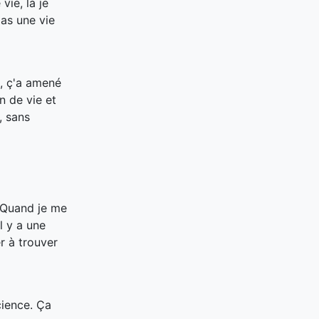
ie, là je
pas une vie
, ç'a amené
n de vie et
,
sans
Quand je me
l y a une
er à trouver
cience. Ça