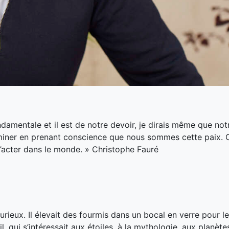
amentale et il est de notre devoir, je dirais même que not
iner en prenant conscience que nous sommes cette paix. C
e l’acter dans le monde. »
Christophe Fauré
urieux. Il élevait des fourmis dans un bocal en verre pour le
il
,
qui s’intéressait aux étoiles, à la mythologie, aux planètes;