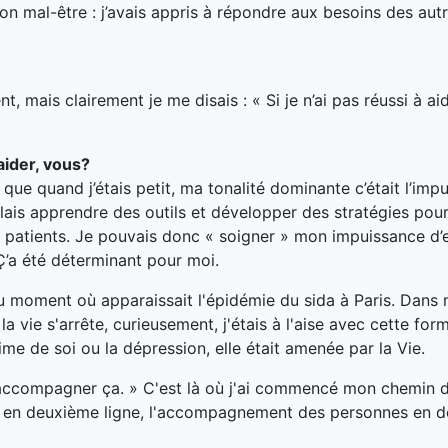
on mal-être : j’avais appris à répondre aux besoins des aut
nt, mais clairement je me disais : «
Si je n’ai pas réussi à 
aider
,
vous?
s que quand j’étais petit, ma tonalité dominante c’était l’imp
allais apprendre des outils et développer des stratégies pour
s patients. Je pouvais donc « soigner » mon impuissance d’
Ç’a été déterminant pour moi.
t au moment où apparaissait l'épidémie du sida à Paris. Dans
la vie s'arrête
,
curieusement, j'étais à l'aise avec cette for
ime de soi ou la dépression, elle était amenée par la Vie.
s accompagner ça.
» C'est là où j'ai commencé mon chemin d
 en deuxième ligne, l'accompagnement des personnes en de