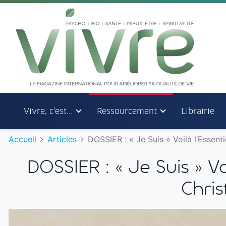
Aller au menu principal
Aller au contenu principal
Vivre, c'est...
Ressourcement
Librairie
Accueil
Articles
DOSSIER : « Je Suis » Voilà l’Essen
DOSSIER : « Je Suis » Vo
Chri