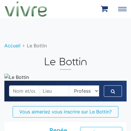
Aller au menu principal
Aller au contenu principal
Accueil
Le Bottin
Le Bottin
Recher
Vous aimeriez vous inscrire sur Le Bottin?
Renée