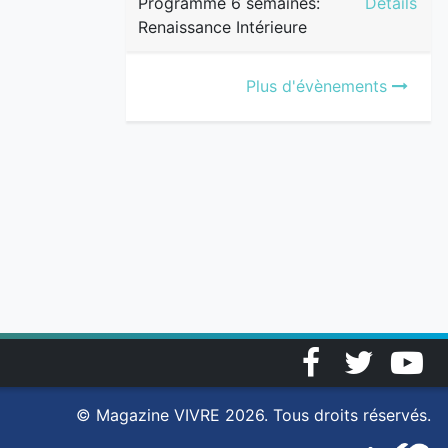
Programme 
Programme 6 semaines:
Détails
Renaissance Intérieure
Plus d'évènements
Facebook
Twitter
YouT
© Magazine VIVRE 2026. Tous droits réservés.