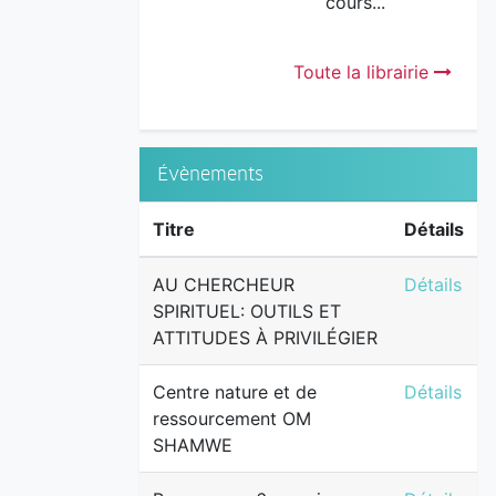
cours...
Toute la librairie
Évènements
Titre
Détails
AU CHERCH
AU CHERCHEUR
Détails
SPIRITUEL: OUTILS ET
ATTITUDES À PRIVILÉGIER
Centre na
Centre nature et de
Détails
ressourcement OM
SHAMWE