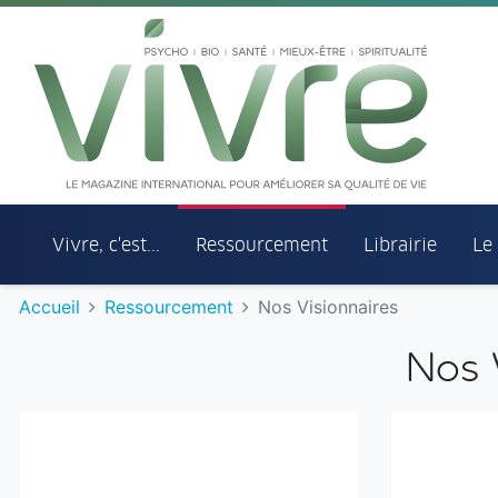
Aller au menu principal
Aller au contenu principal
Vivre, c'est...
Ressourcement
Librairie
Le
Accueil
Ressourcement
Nos Visionnaires
Nos 