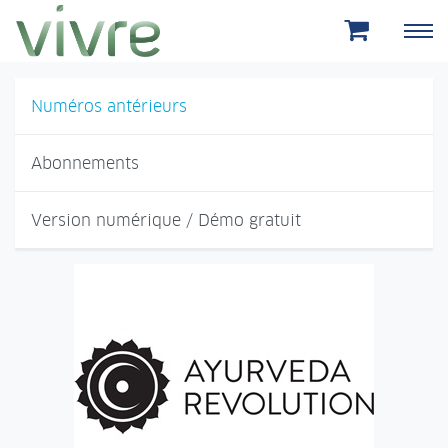
Aller au menu principal
Aller au contenu principal
Numéros antérieurs
Abonnements
Version numérique / Démo gratuit