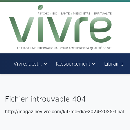
Aller au menu principal
Aller au contenu principal
Vivre, c'est...
Ressourcement
Librairie
Fichier introuvable 404
http://magazinevivre.com/kit-me-dia-2024-2025-final