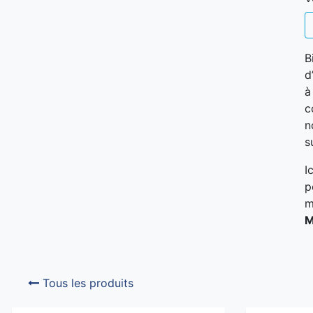
B
d
à
c
n
s
I
p
m
M
Tous les produits