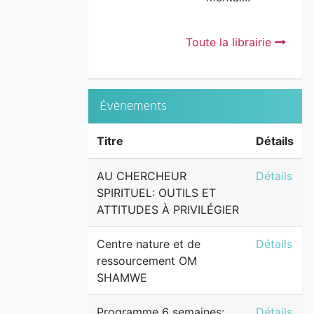
Toute la librairie
Évènements
Titre
Détails
AU CHERCH
AU CHERCHEUR
Détails
SPIRITUEL: OUTILS ET
ATTITUDES À PRIVILÉGIER
Centre na
Centre nature et de
Détails
ressourcement OM
SHAMWE
Programme 
Programme 6 semaines:
Détails