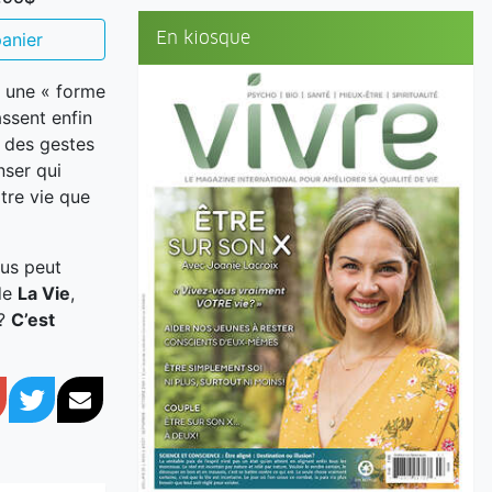
En kiosque
anier
, une « forme
ssent enfin
t des gestes
nser qui
tre vie que
ous peut
 de
La Vie
,
d?
C’est
book
Google+
Twitter
Courriel