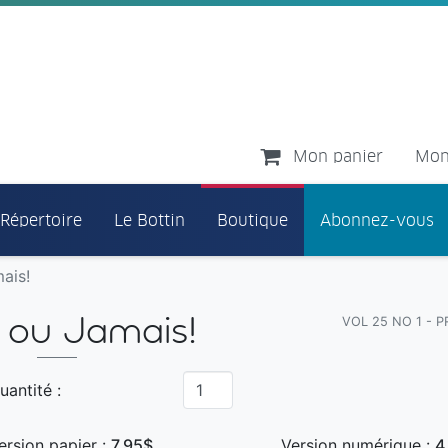
Mon panier
Mon
 Répertoire
Le Bottin
Boutique
Abonnez-vous
ais!
VOL 25 NO 1 - 
t ou Jamais!
uantité :
ersion papier :
7,95$
Version numérique :
4