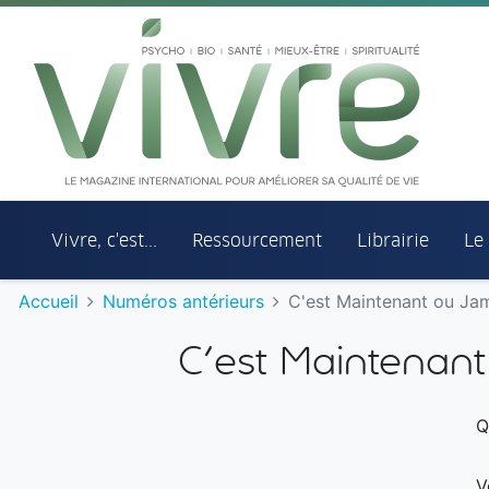
Aller au menu principal
Aller au contenu principal
Vivre, c'est...
Ressourcement
Librairie
Le
Accueil
Numéros antérieurs
C'est Maintenant ou Jam
C'est Maintenan
Q
V