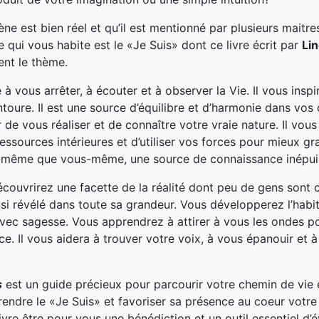
 est bien réel et qu’il est mentionné par plusieurs maitre
qui vous habite est le «Je Suis» dont ce livre écrit par
Li
ent le thème.
 à vous arrêter, à écouter et à observer la Vie. Il vous inspi
ntoure. Il est une source d’équilibre et d’harmonie dans vos 
 de vous réaliser et de connaître votre vraie nature. Il vou
essources intérieures et d’utiliser vos forces pour mieux gran
s-même que vous-même, une source de connaissance inépui
écouvrirez une facette de la réalité dont peu de gens sont 
nsi révélé dans toute sa grandeur. Vous développerez l’habi
avec sagesse. Vous apprendrez à attirer à vous les ondes po
e. Il vous aidera à trouver votre voix, à vous épanouir et à
s
est un guide précieux pour parcourir votre chemin de vie 
ndre le «Je Suis» et favoriser sa présence au coeur votre
ivre être pour vous une bénédiction et un outil essentiel d’é