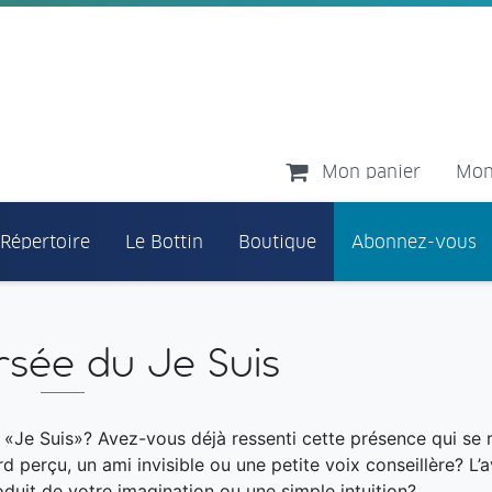
Mon panier
Mon
 Répertoire
Le Bottin
Boutique
Abonnez-vous
rsée du Je Suis
 «Je Suis»? Avez-vous déjà ressenti cette présence qui se 
 perçu, un ami invisible ou une petite voix conseillère? L’
uit de votre imagination ou une simple intuition?