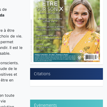
s de
nda
re à être
choix de vie.
s permet
dir. Il est le
sable.
conscients.
tude de le
Citations
sitives et
 être en
en toute
 vie
Évènements
volution.