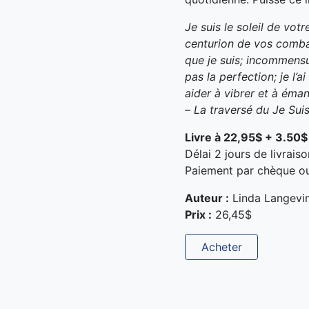
Je suis le soleil de votr
centurion de vos combats
que je suis; incommensu
pas la perfection; je l’
aider à vibrer et à éman
–
La traversé du Je Sui
Livre à 22,95$ + 3.50$ 
Délai 2 jours de livraiso
Paiement par chèque ou
Auteur :
Linda Langevi
Prix :
26,45$
Acheter