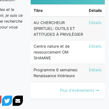
les et le
Titre
Détails
r, je suis ce
 ne recherche
AU CHERCH
AU CHERCHEUR
Détails
t pour vous
SPIRITUEL: OUTILS ET
ATTITUDES À PRIVILÉGIER
Centre na
Centre nature et de
Détails
ressourcement OM
SHAMWE
Programme 
Programme 6 semaines:
Détails
Renaissance Intérieure
Plus d'évènements
book
Google+
Twitter
Courriel