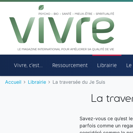
Aller au menu principal
Aller au contenu principal
Vivre, c'est...
Ressourcement
Librairie
Le
Accueil
Librairie
La traversée du Je Suis
La trave
Savez-vous ce qu’est le
parfois comme un regard
considéré comme le prod