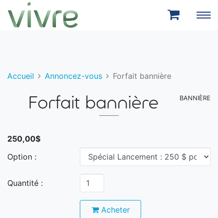
Aller au menu principal
Aller au contenu principal
Accueil
Annoncez-vous
Forfait bannière
BANNIÈRE
Forfait bannière
250,00$
Option :
Quantité :
Acheter