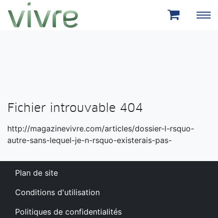
Aller au menu principal
Aller au contenu principal
Fichier introuvable 404
http://magazinevivre.com/articles/dossier-l-rsquo-
autre-sans-lequel-je-n-rsquo-existerais-pas-
Plan de site
Conditions d'utilisation
Politiques de confidentialités