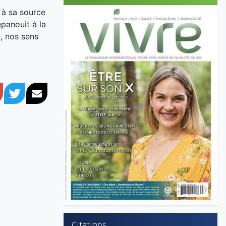
r à sa source
épanouit à la
u, nos sens
book
Google+
Twitter
Courriel
Citations