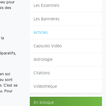
peu pour
Les Essentiels
ais des
Les Bannières
Articles
 la
Capsules Vidéo
éparatifs,
Astrologie
Citations
en soi
au sont
e. C’est se
Vidéothèque
u. Pour
En kiosque