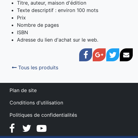
Titre, auteur, maison d'édition
Texte descriptif : environ 100 mots
Prix
Nombre de pages
ISBN
Adresse du lien d'achat sur le web.
Facebook
Google+
Twitter
Cou
Tous les produits
Plan de site
Conditions d'utilisation
Politiques de confidentialités
Facebook
Twitter
YouTube