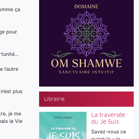
 comme ça
age pour
rtunité…
 l’autre
n’est plus
Librairie
tre, je me
La traversée
ais la Vie
du Je Suis
Savez-vous ce