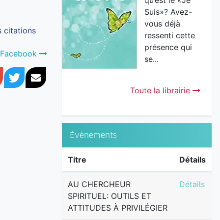
qu’est le «Je
!
Suis»? Avez-
vous déjà
 citations
ressenti cette
présence qui
ge Facebook
se...
book
Google+
Twitter
Courriel
Toute la librairie
Évènements
Titre
Détails
AU CHERCH
AU CHERCHEUR
Détails
SPIRITUEL: OUTILS ET
ATTITUDES À PRIVILÉGIER