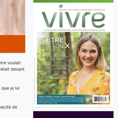
tre voulait
pétait devant
 que je lui
pacité de