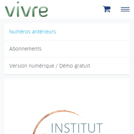
Aller au menu principal
Aller au contenu principal
Numéros antérieurs
Abonnements
Version numérique / Démo gratuit