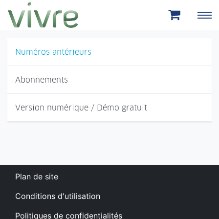
Aller au menu principal
Aller au contenu principal
Numéros antérieurs
Abonnements
Version numérique / Démo gratuit
Plan de site
Conditions d'utilisation
Politiques de confidentialités