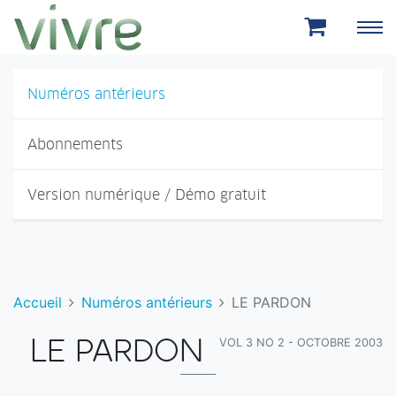
Aller au menu principal
Aller au contenu principal
Numéros antérieurs
Abonnements
Version numérique / Démo gratuit
Accueil
Numéros antérieurs
LE PARDON
VOL 3 NO 2 - OCTOBRE 2003
LE PARDON