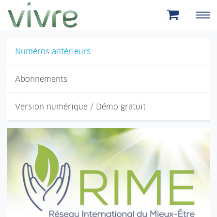
Aller au menu principal
Aller au contenu principal
Numéros antérieurs
Abonnements
Version numérique / Démo gratuit