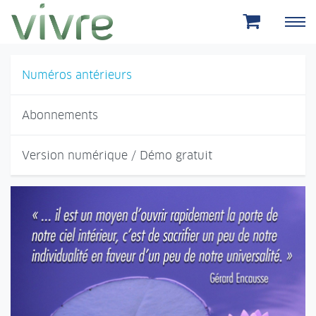
Aller au menu principal
Aller au contenu principal
Numéros antérieurs
Abonnements
Version numérique / Démo gratuit