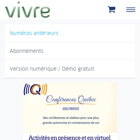
Aller au menu principal
Aller au contenu principal
Numéros antérieurs
Abonnements
Version numérique / Démo gratuit