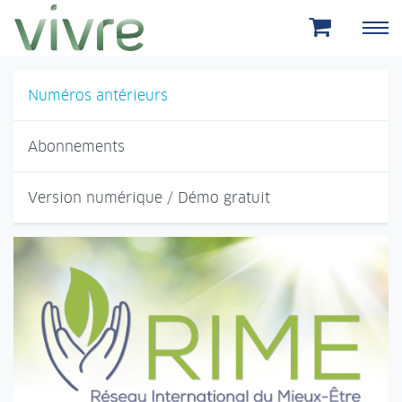
Aller au menu principal
Aller au contenu principal
Numéros antérieurs
Abonnements
Version numérique / Démo gratuit