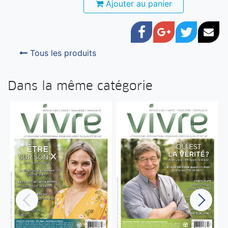
Ajouter au panier
Facebook
Google+
Twitter
Cou
Tous les produits
Dans la même catégorie