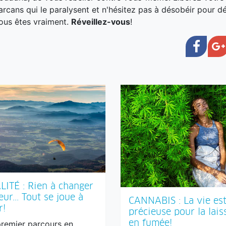
arcans qui le paralysent et n'hésitez pas à désobéir pour dé
ous êtes vraiment.
Réveillez-vous
!
Face
LITÉ : Rien à changer
eur... Tout se joue à
CANNABIS : La vie est
r!
précieuse pour la lais
en fumée!
premier parcours en