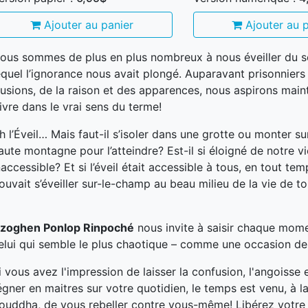
Ajouter au panier
Ajouter au p
ous sommes de plus en plus nombreux à nous éveiller du 
equel l’ignorance nous avait plongé. Auparavant prisonniers
llusions, de la raison et des apparences, nous aspirons main
ivre dans le vrai sens du terme!
h l’Éveil… Mais faut-il s’isoler dans une grotte ou monter sur
aute montagne pour l’atteindre? Est-il si éloigné de notre vie
naccessible? Et si l’éveil était accessible à tous, en tout te
ouvait s’éveiller sur-le-champ au beau milieu de la vie de to
zoghen Ponlop Rinpoché
nous invite à saisir chaque mo
elui qui semble le plus chaotique – comme une occasion de s
i vous avez l'impression de laisser la confusion, l'angoisse e
égner en maitres sur votre quotidien, le temps est venu, à l
ouddha, de vous rebeller contre vous-même! Libérez votre 