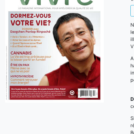
N
l
i
V
A
h
i
p
D
c
S
r
B