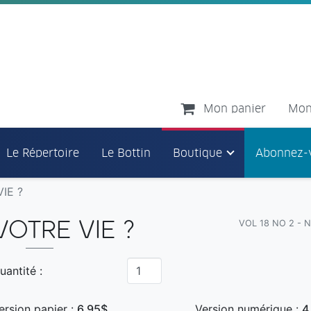
Mon panier
Mon
Le Répertoire
Le Bottin
Boutique
Abonnez-
IE ?
VOL 18 NO 2 - 
OTRE VIE ?
uantité :
ersion papier :
6,95$
Version numérique :
4