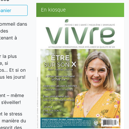
En kiosque
anier
sommeil dans
 des
tenant à
 la plus
, si
mps… Et si on
us les jours!
ment – même
’éveiller!
t le stress
a manière du
esprit des