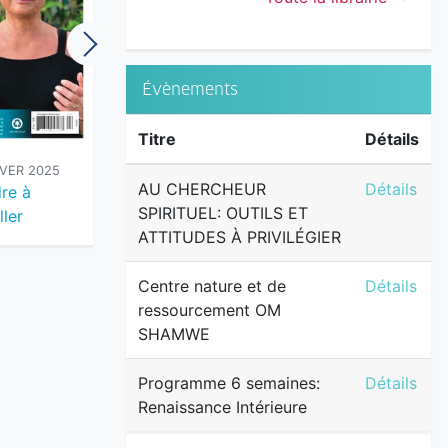
Évènements
Titre
Détails
IVER 2025
VOL 24 NO 3 - AUTOMNE 2025
VOL 24 N
AU CHERCH
AU CHERCHEUR
Détails
re à
Ainsi Soit-il !
Voir le Bea
SPIRITUEL: OUTILS ET
ller
Bon - F
ATTITUDES À PRIVILÉGIER
Centre na
Centre nature et de
Détails
ressourcement OM
SHAMWE
Programme 
Programme 6 semaines:
Détails
Renaissance Intérieure