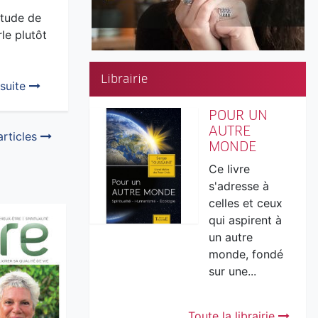
itude de
rle plutôt
Librairie
 suite
POUR UN
AUTRE
articles
MONDE
Ce livre
s'adresse à
celles et ceux
qui aspirent à
un autre
monde, fondé
sur une...
Toute la librairie