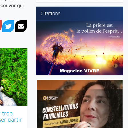
couvrir qui
Citations
book
Google+
Twitter
Courriel
 trop
ser partir