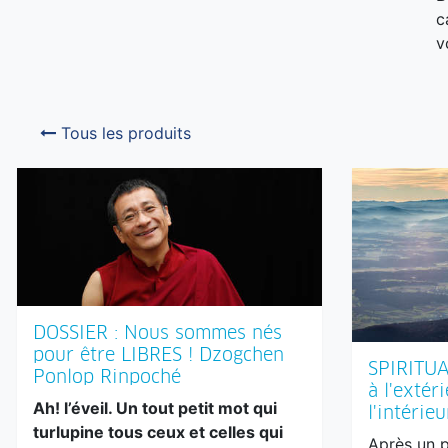
c
v
Tous les produits
DOSSIER : Nous sommes nés
pour être LIBRES ! Dzogchen
SPIRITUA
Ponlop Rinpoché
à l'extéri
Ah! l’éveil. Un tout petit mot qui
l'intérieu
turlupine tous ceux et celles qui
Après un 