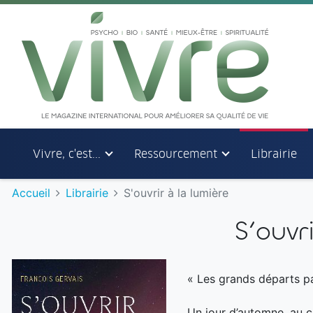
Aller au menu principal
Aller au contenu principal
Vivre, c'est...
Ressourcement
Librairie
Accueil
Librairie
S'ouvrir à la lumière
S'ouvr
« Les grands départs pa
Un jour d’automne, au co