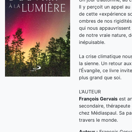
Il y perçoit un appel a
de cette «expérience s
ombres de nos rigidités,
qui nous appauvrissent 
de notre vraie nature, 
inépuisable.
La crise climatique nou
la sienne. Un retour au
l’Évangile, ce livre inv
plus grand que soi.
L’AUTEUR
François Gervais
est an
secondaire, thérapeute e
chez Médiaspaul. Sa pa
travers le monde.
Auteur :
François Gerva