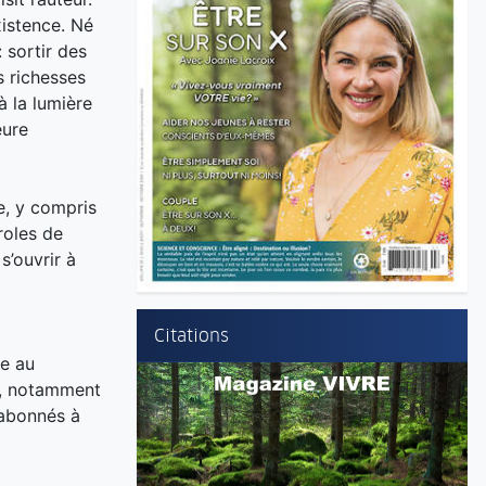
xistence. Né
 sortir des
s richesses
 la lumière
eure
e, y compris
roles de
s’ouvrir à
Citations
re au
es, notamment
 abonnés à