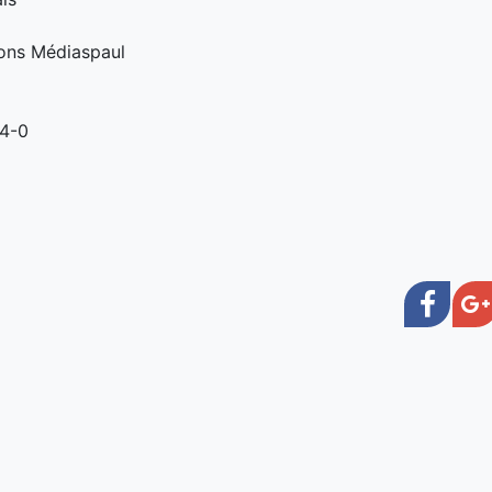
ons Médiaspaul
6
4-0
Face