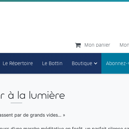
Mon panier
Mon
Le Répertoire
Le Bottin
Boutique
Abonnez-
ir à la lumière
ssent par de grands vides... »
urs d’une marche méditative en forêt, un parfait silence sais