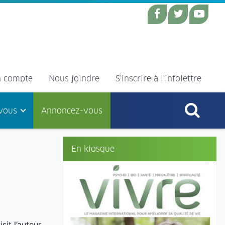
 compte
Nous joindre
S'inscrire à l'infolettre
vous
Annoncez-vous
En kiosque
it l’auteur.