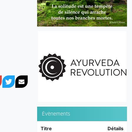
book
Google+
Twitter
Courriel
Évènements
Titre
Détails