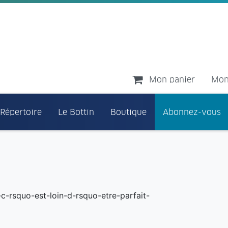
Mon panier
Mon
 Répertoire
Le Bottin
Boutique
Abonnez-vous
-c-rsquo-est-loin-d-rsquo-etre-parfait-