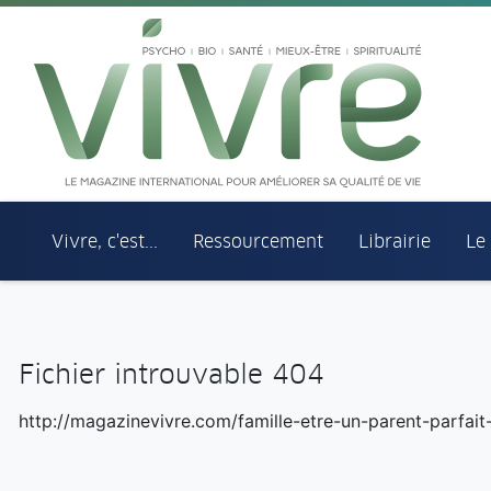
Aller au menu principal
Aller au contenu principal
Vivre, c'est...
Ressourcement
Librairie
Le
Fichier introuvable 404
http://magazinevivre.com/famille-etre-un-parent-parfait