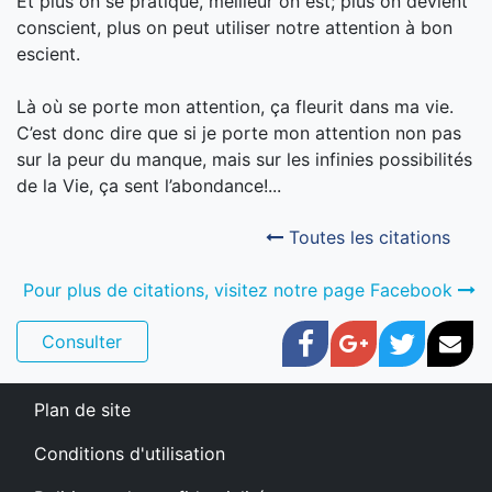
Et plus on se pratique, meilleur on est; plus on devient
conscient, plus on peut utiliser notre attention à bon
escient.
Là où se porte mon attention, ça fleurit dans ma vie.
C’est donc dire que si je porte mon attention non pas
sur la peur du manque, mais sur les infinies possibilités
de la Vie, ça sent l’abondance!...
Toutes les citations
Pour plus de citations, visitez notre page Facebook
Facebook
Google+
Twitter
Cou
Consulter
Plan de site
Conditions d'utilisation