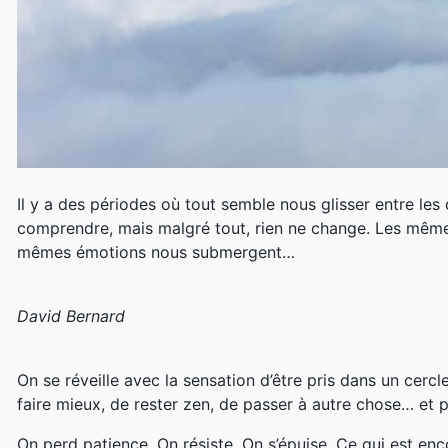
Il y a des périodes où tout semble nous glisser entre les 
comprendre, mais malgré tout, rien ne change. Les mê
mêmes émotions nous submergent…
David Bernard
On se réveille avec la sensation d’être pris dans un cercl
faire mieux, de rester zen, de passer à autre chose… et po
On perd patience. On résiste. On s’épuise. Ce qui est enco