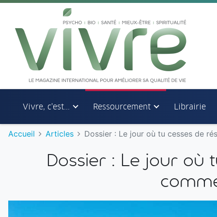
Aller au menu principal
Aller au contenu principal
Vivre, c'est...
Ressourcement
Librairie
Accueil
Articles
Dossier : Le jour où tu cesses de ré
Dossier : Le jour où 
commen