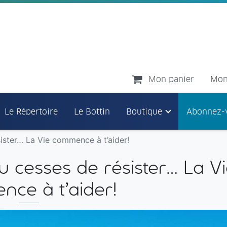
Mon panier
Mon
Le Répertoire
Le Bottin
Boutique
Abonnez-
sister… La Vie commence à t’aider!
tu cesses de résister… La V
ce à t’aider!