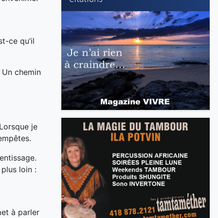
t-ce qu’il
. Un chemin
 Lorsque je
tempêtes.
rentissage.
plus loin :
met à parler