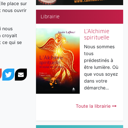
lle place sur
t nous ouvrir
Librairie
i nous
L'Alchimie
 croyait
spirituelle
t ce qui se
Nous sommes
tous
prédestinés à
être lumière. Où
book
Google+
Twitter
Courriel
que vous soyez
dans votre
démarche...
Toute la librairie