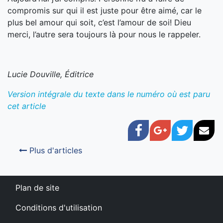
compromis sur qui il est juste pour être aimé, car le
plus bel amour qui soit, c’est l’amour de soi! Dieu
merci, l’autre sera toujours là pour nous le rappeler.
Lucie Douville, Éditrice
Version intégrale du texte dans le numéro où est paru
cet article
Facebook
Google+
Twitter
Cou
Plus d'articles
Plan de site
Conditions d'utilisation