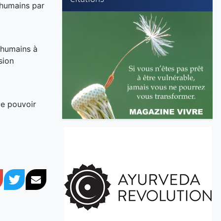
 humains par
s humains à
sion
le pouvoir
book
Google+
Twitter
Courriel