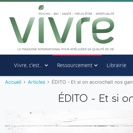
Aller au menu principal
Aller au contenu principal
Vivre, c'est...
Ressourcement
Librairie
Accueil
Articles
ÉDITO - Et si on accrochait nos gan
ÉDITO - Et si o