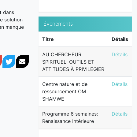
st dans
e solution
Évènements
t en manque
Titre
Détails
AU CHERCH
AU CHERCHEUR
Détails
book
Google+
Twitter
Courriel
SPIRITUEL: OUTILS ET
ATTITUDES À PRIVILÉGIER
Centre na
Centre nature et de
Détails
ressourcement OM
SHAMWE
Programme 
Programme 6 semaines:
Détails
Renaissance Intérieure