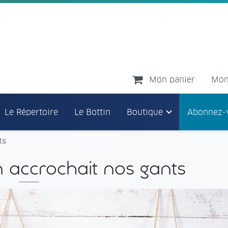
Mon panier
Mon
Le Répertoire
Le Bottin
Boutique
Abonnez-
ts
n accrochait nos gants