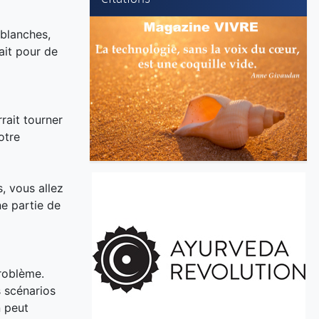
 blanches,
ait pour de
rait tourner
otre
, vous allez
ne partie de
problème.
s scénarios
n peut