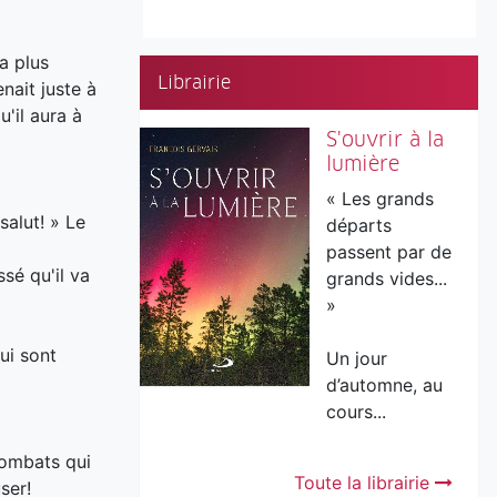
a plus
Librairie
nait juste à
'il aura à
S'ouvrir à la
lumière
« Les grands
salut! » Le
départs
passent par de
sé qu'il va
grands vides...
»
ui sont
Un jour
d’automne, au
cours...
combats qui
Toute la librairie
ser!