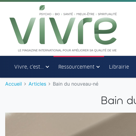
Aller au menu principal
Aller au contenu principal
Vivre, c'est...
Ressourcement
Librairie
Accueil
Articles
Bain du nouveau-né
Bain d