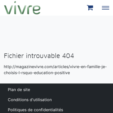
Aller au menu principal
Aller au contenu principal
Fichier introuvable 404
http://magazinevivre.com/articles/vivre-en-famille-je-
choisis-l-rsquo-education-positive
Plan de site
Conditions d'utilisation
Politiques de confidentialités