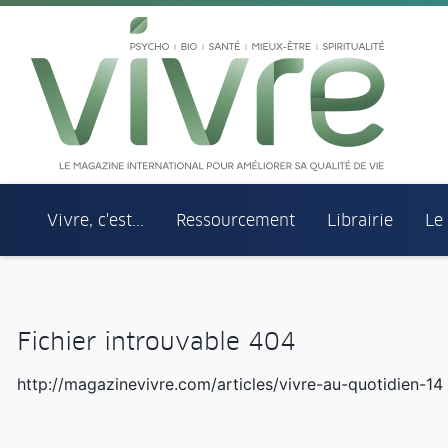
Aller au menu principal
Aller au contenu principal
Vivre, c'est...
Ressourcement
Librairie
Le
Fichier introuvable 404
http://magazinevivre.com/articles/vivre-au-quotidien-14