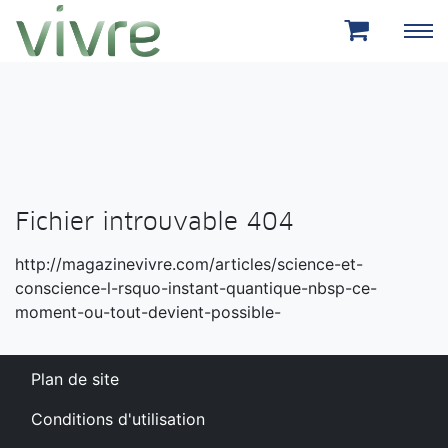
Aller au menu principal
Aller au contenu principal
Fichier introuvable 404
http://magazinevivre.com/articles/science-et-
conscience-l-rsquo-instant-quantique-nbsp-ce-
moment-ou-tout-devient-possible-
Plan de site
Conditions d'utilisation