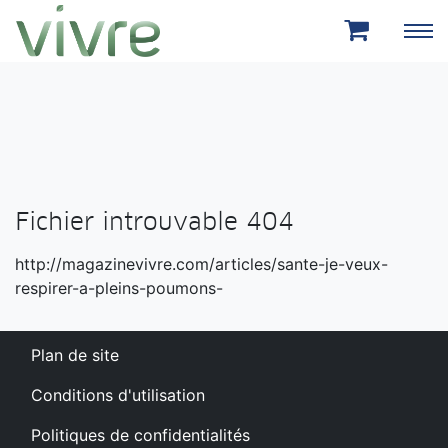
Aller au menu principal
Aller au contenu principal
Fichier introuvable 404
http://magazinevivre.com/articles/sante-je-veux-
respirer-a-pleins-poumons-
Plan de site
Conditions d'utilisation
Politiques de confidentialités