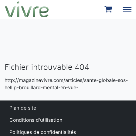
Aller au menu principal
Aller au contenu principal
Fichier introuvable 404
http://magazinevivre.com/articles/sante-globale-sos-
hellip-brouillard-mental-en-vue-
Plan de site
Conditions d'utilisation
Politiques de confidentialités