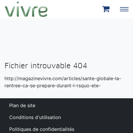
Aller au menu principal
Aller au contenu principal
Fichier introuvable 404
http://magazinevivre.com/articles/sante-globale-la-
rentree-ca-se-prepare-durant-l-rsquo-ete-
Plan de site
Conditions d'utilisation
Politiques de confidentialités