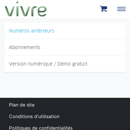
Aller au menu principal
Aller au contenu principal
Numéros antérieurs
Abonnements
Version numérique / Démo gratuit
Plan de site
Conditions d'utilisation
Politiques de confidentialités