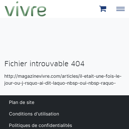
Aller au menu principal
Aller au contenu principal
Fichier introuvable 404
http://magazinevivre.com/articles/il-etait-une-fois-le-
jour-ou-j-rsquo-ai-dit-laquo-nbsp-oui-nbsp-raquo-
Plan de site
Conditions d'utilisation
Politiques de confidentialités