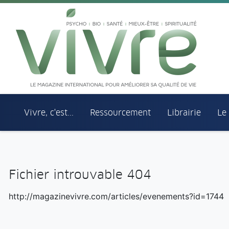
Aller au menu principal
Aller au contenu principal
Vivre, c'est...
Ressourcement
Librairie
Le
Fichier introuvable 404
http://magazinevivre.com/articles/evenements?id=1744