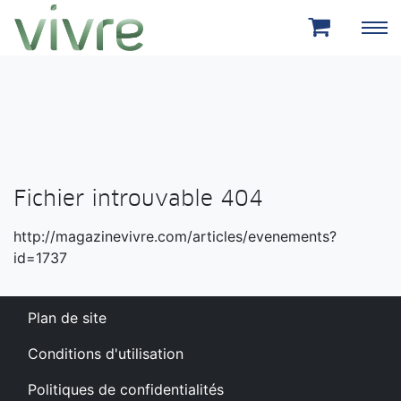
Aller au menu principal
Aller au contenu principal
Fichier introuvable 404
http://magazinevivre.com/articles/evenements?
id=1737
Plan de site
Conditions d'utilisation
Politiques de confidentialités