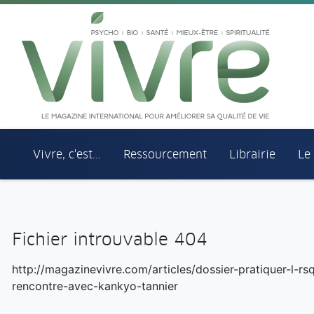
Aller au menu principal
Aller au contenu principal
Vivre, c'est...
Ressourcement
Librairie
Le
Fichier introuvable 404
http://magazinevivre.com/articles/dossier-pratiquer-l-r
rencontre-avec-kankyo-tannier