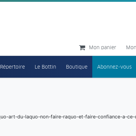
Mon panier
Mon
 Répertoire
Le Bottin
Boutique
Abonnez-vous
squo-art-du-laquo-non-faire-raquo-et-faire-confiance-a-ce-q