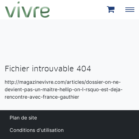
Aller au menu principal
Aller au contenu principal
Fichier introuvable 404
http://magazinevivre.com/articles/dossier-on-ne-
devient-pas-un-maitre-hellip-on-l-rsquo-est-deja-
rencontre-avec-france-gauthier
Plan de site
Conditions d'utilisation