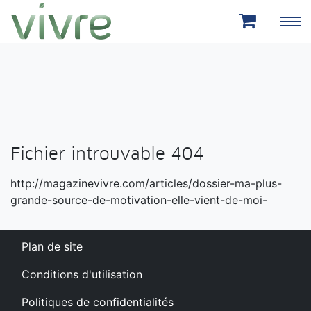
Aller au menu principal
Aller au contenu principal
Fichier introuvable 404
http://magazinevivre.com/articles/dossier-ma-plus-
grande-source-de-motivation-elle-vient-de-moi-
Plan de site
Conditions d'utilisation
Politiques de confidentialités