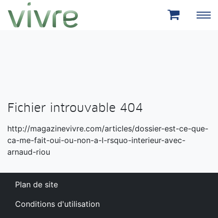
Aller au menu principal
Aller au contenu principal
Fichier introuvable 404
http://magazinevivre.com/articles/dossier-est-ce-que-
ca-me-fait-oui-ou-non-a-l-rsquo-interieur-avec-
arnaud-riou
Plan de site
Conditions d'utilisation