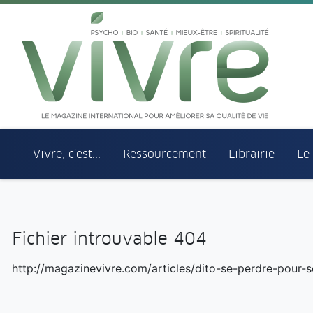
Aller au menu principal
Aller au contenu principal
Vivre, c'est...
Ressourcement
Librairie
Le
Fichier introuvable 404
http://magazinevivre.com/articles/dito-se-perdre-pour-