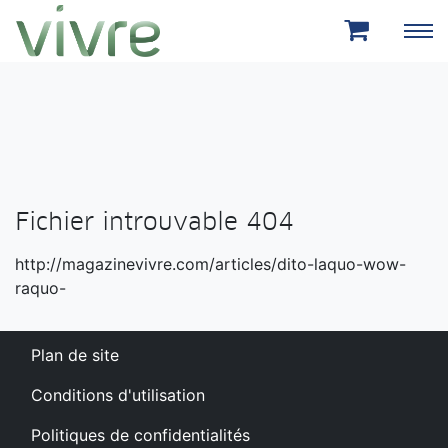
Aller au menu principal
Aller au contenu principal
Fichier introuvable 404
http://magazinevivre.com/articles/dito-laquo-wow-
raquo-
Plan de site
Conditions d'utilisation
Politiques de confidentialités