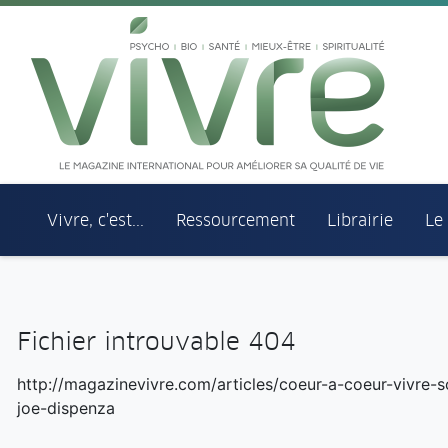
Aller au menu principal
Aller au contenu principal
Vivre, c'est...
Ressourcement
Librairie
Le
Fichier introuvable 404
http://magazinevivre.com/articles/coeur-a-coeur-vivre-
joe-dispenza