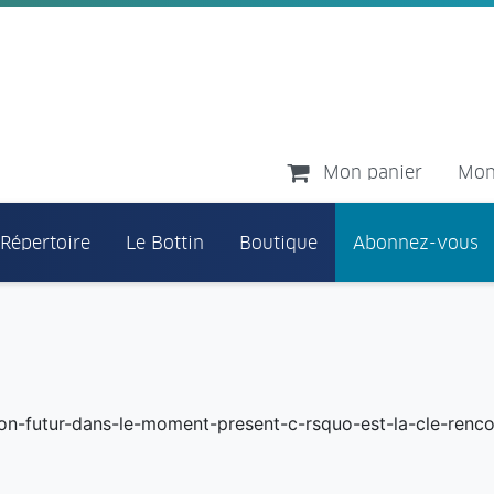
Mon panier
Mon
 Répertoire
Le Bottin
Boutique
Abonnez-vous
son-futur-dans-le-moment-present-c-rsquo-est-la-cle-renc