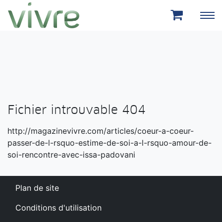
Aller au menu principal
Aller au contenu principal
Fichier introuvable 404
http://magazinevivre.com/articles/coeur-a-coeur-
passer-de-l-rsquo-estime-de-soi-a-l-rsquo-amour-de-
soi-rencontre-avec-issa-padovani
Plan de site
Conditions d'utilisation