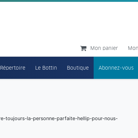
Mon panier
Mon
 Répertoire
Le Bottin
Boutique
Abonnez-vous
re-toujours-la-personne-parfaite-hellip-pour-nous-