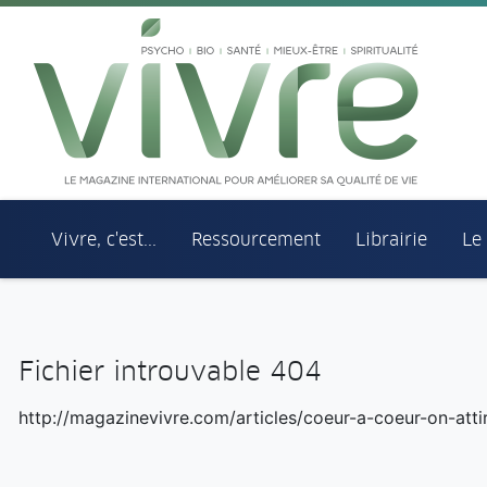
Aller au menu principal
Aller au contenu principal
Vivre, c'est...
Ressourcement
Librairie
Le
Fichier introuvable 404
http://magazinevivre.com/articles/coeur-a-coeur-on-atti