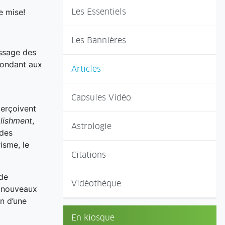
Les Essentiels
e mise!
Les Bannières
assage des
pondant aux
Articles
Capsules Vidéo
perçoivent
lishment
,
Astrologie
 des
isme, le
Citations
 de
Vidéothèque
s nouveaux
n d’une
En kiosque