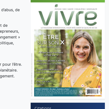
 d’abus, de
t de
repreneurs,
hangement »
litique,
 pour l’être.
lanétaire.
angement.
Citations