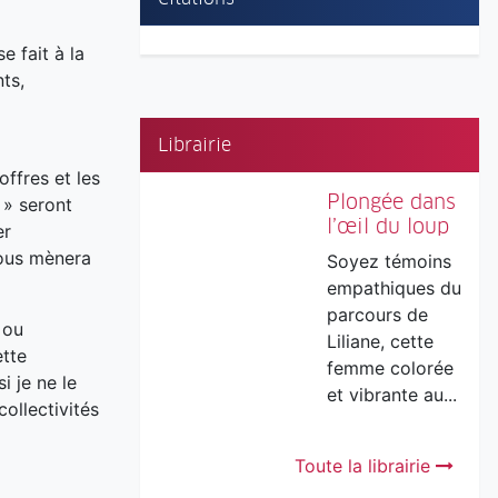
e fait à la
ts,
Librairie
offres et les
Plongée dans
 » seront
l’œil du loup
er
nous mènera
Soyez témoins
empathiques du
parcours de
 ou
Liliane, cette
ette
femme colorée
i je ne le
et vibrante au...
collectivités
Toute la librairie