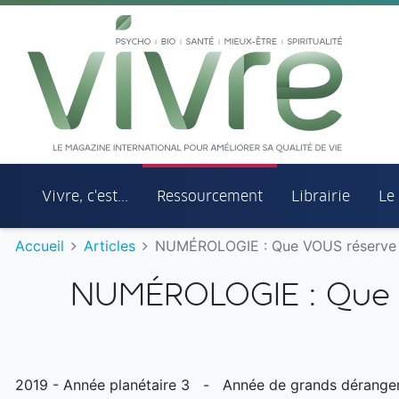
Aller au menu principal
Aller au contenu principal
Vivre, c'est...
Ressourcement
Librairie
Le
Accueil
Articles
NUMÉROLOGIE : Que VOUS réserve l
NUMÉROLOGIE : Que V
2019 - Année planétaire 3 - Année de grands dérangem