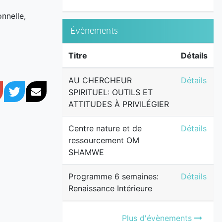
nnelle,
Évènements
Titre
Détails
AU CHERCH
AU CHERCHEUR
Détails
book
Google+
Twitter
Courriel
SPIRITUEL: OUTILS ET
ATTITUDES À PRIVILÉGIER
Centre na
Centre nature et de
Détails
ressourcement OM
SHAMWE
Programme 
Programme 6 semaines:
Détails
Renaissance Intérieure
Plus d'évènements